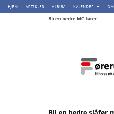
HJEM
ARTIKLER
ALBUM
KALENDER
OM
Bli en bedre MC-fører
KALENDER
VE
LISTE
DO
LEGGE INN ARRANG
HI
FU
GO
MC
Bli en bedre sjåfør 