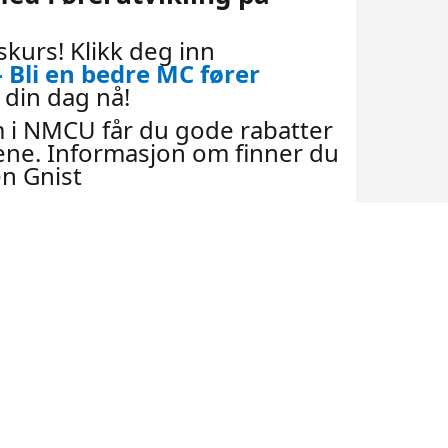
NMCU OSLO & AKERSHUS
skurs! Klikk deg inn
– Bli en bedre MC fører
NMCU ROGALAND
din dag nå!
 i NMCU får du gode rabatter
NMCU SOGN & FJORDANE
ene. Informasjon om finner du
n Gnist
NMCU SØR-TRØNDELAG
NMCU TELEMARK
NMCU TROMS & FINNMARK
NMCU VESTFOLD
NMCU ØSTFOLD