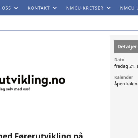
 OSS
KONTAKT
NMCU-KRETSER
NMCU 
DTEKTER
KONTAKT
NMCU AGDER
NMCU 
KUMENTER
SENTRALSTYRET
NMCU BUSKERUD
Detaljer
EMENT
STORIE
KRETSOVERSIKT
NMCU HEDMARK
Dato
fredag 21.
LL KONTROLL
NMCU HORDALAND
Kalender
Åpen kalen
DT TENKT
NMCU MØRE & ROMSDAL
-BLADET
NMCU NORDLAND
NMCU NORD-TRØNDELAG
NMCU OPPLAND
med Førerutvikling på