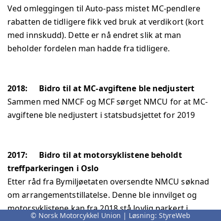
Ved omleggingen til Auto-pass mistet MC-pendlere
rabatten de tidligere fikk ved bruk at verdikort (kort
med innskudd). Dette er nå endret slik at man
beholder fordelen man hadde fra tidligere.
2018:
Bidro til at MC-avgiftene ble nedjustert
Sammen med NMCF og MCF sørget NMCU for at MC-
avgiftene ble nedjustert i statsbudsjettet for 2019
2017:
Bidro til at motorsyklistene beholdt
treffparkeringen i Oslo
Etter råd fra Bymiljøetaten oversendte NMCU søknad
om arrangementstillatelse. Denne ble innvilget og
motorsyklistene kan fra 2018 stå lovlig parkert i
© Norsk Motorcykkel Union | Løsning:
StyreWeb