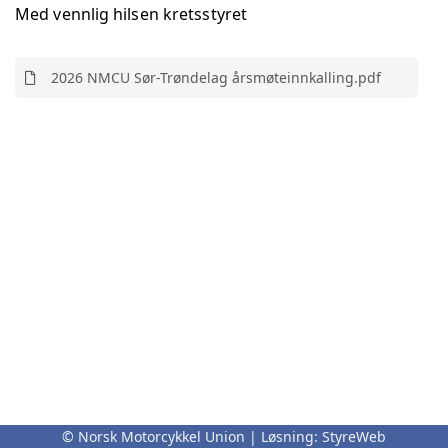
Med vennlig hilsen kretsstyret
2026 NMCU Sør-Trøndelag årsmøteinnkalling.pdf
© Norsk Motorcykkel Union | Løsning:
StyreWeb