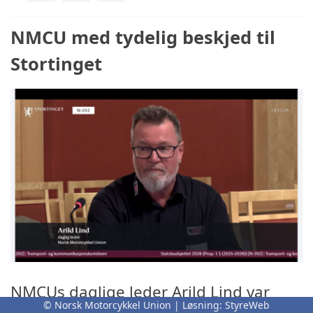
NMCU med tydelig beskjed til
Stortinget
NMCUs daglige leder Arild Lind var
© Norsk Motorcykkel Union | Løsning:
StyreWeb