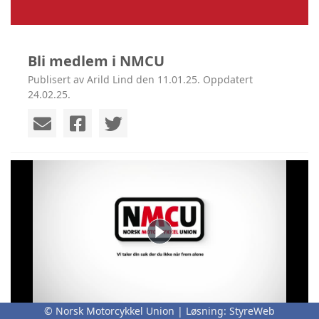
Bli medlem i NMCU
Publisert av Arild Lind den 11.01.25. Oppdatert
24.02.25.
© Norsk Motorcykkel Union | Løsning:
StyreWeb